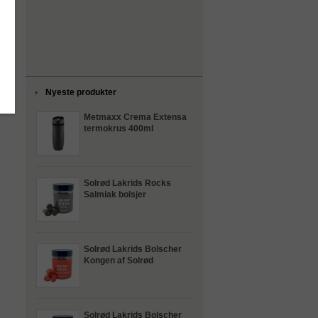
Nyeste produkter
Metmaxx Crema Extensa
termokrus 400ml
Solrød Lakrids Rocks
Salmiak bolsjer
Solrød Lakrids Bolscher
Kongen af Solrød
Solrød Lakrids Bolscher