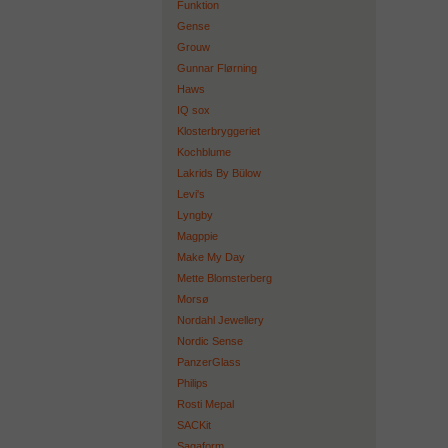
Funktion
Gense
Grouw
Gunnar Flørning
Haws
IQ sox
Klosterbryggeriet
Kochblume
Lakrids By Bülow
Levi's
Lyngby
Magppie
Make My Day
Mette Blomsterberg
Morsø
Nordahl Jewellery
Nordic Sense
PanzerGlass
Philips
Rosti Mepal
SACKit
Sagaform