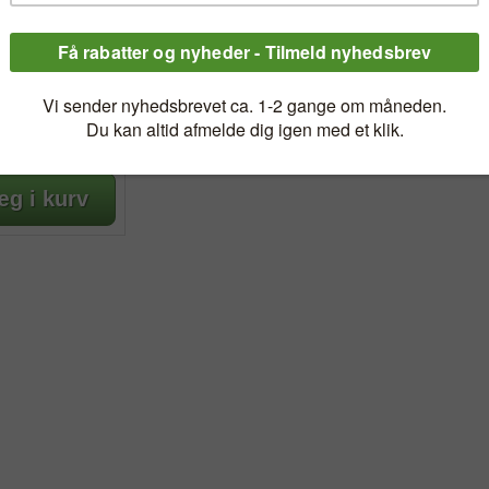
FITNESS- OG
ÅTTE
ker yoga og fitness
9,00 kr.