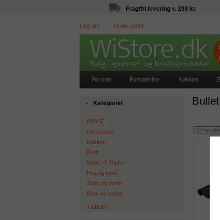
Fragtfri levering v. 299 kr.
Log ind
|
Opret profil
Forside
Forkælelse
Køkken
B
Bulle
Kategorier
PÅSKE
Forkælelse
Køkken
Bolig
Mobil, IT, Radio
Hus og have
Sport og mode
Børn og hobby
TILBUD