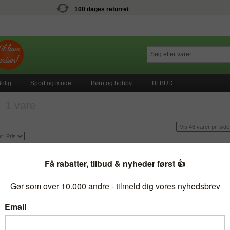
100 dages returret
olig
Sport og mode
Børn og hobby
TILBUD
t
1 vare