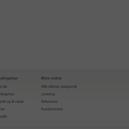
etingelser
Mine ordrer
e.dk
Ofte stillede spørgsmål
tingelser
Levering
ofil og få rabat
Returvarer
eve
Kundeservice
olitik