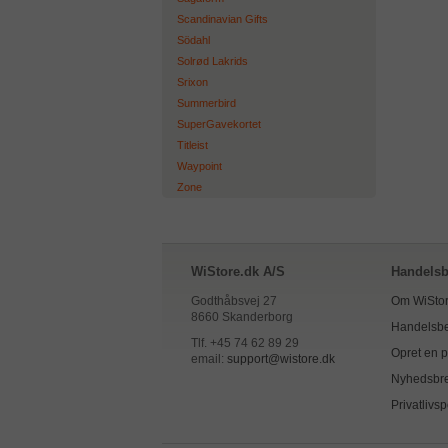
Scandinavian Gifts
Södahl
Solrød Lakrids
Srixon
Summerbird
SuperGavekortet
Titleist
Waypoint
Zone
WiStore.dk A/S
Handelsb
Godthåbsvej 27
Om WiStor
8660 Skanderborg
Handelsbe
Tlf. +45 74 62 89 29
Opret en pr
email:
support@wistore.dk
Nyhedsbr
Privatlivsp