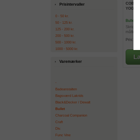
COBRA 
Prisintervaller
YOGAM
0 - 50 kr.
Bullet
50 - 125 kr.
Skridsik
125 - 200 kr.
måtte
200 - 500 kr.
14
Pris:
500 - 1000 kr.
1000 - 5000 kr.
Varemærker
-
Badeanstalten
Bagsværd Lakrids
Black&Decker / Dewalt
Bullet
Charcoal Companion
Craft
Div.
Func Vine