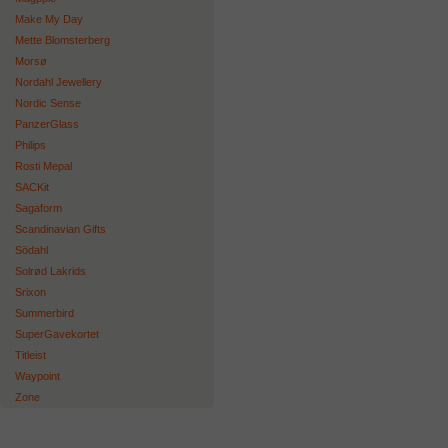
Make My Day
Mette Blomsterberg
Morsø
Nordahl Jewellery
Nordic Sense
PanzerGlass
Philips
Rosti Mepal
SACKit
Sagaform
Scandinavian Gifts
Södahl
Solrød Lakrids
Srixon
Summerbird
SuperGavekortet
Titleist
Waypoint
Zone