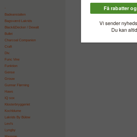
-
Badeanstalten
Bagsværd Lakrids
Black&Decker / Dewalt
Bullet
Charcoal Companion
Craft
Div.
Func Vine
Funktion
Gense
Grouw
Gunnar Flørning
Haws
IQ sox
Klosterbryggeriet
Kochblume
Lakrids By Bülow
Levi's
Lyngby
Magppie