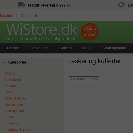
Fragtfri levering v. 299 kr.
10
Log ind
|
Opret profil
Forside
Forkælelse
Køkken
Bolig
Sport og mode
Tasker og kufferter
Kategorier
PÅSKE
Forkælelse
Køkken
Bolig
Mobil, IT, Radio
Hus og have
Sport og mode
‐ Golf
‐ Fitness
‐ Løbetøj Herre