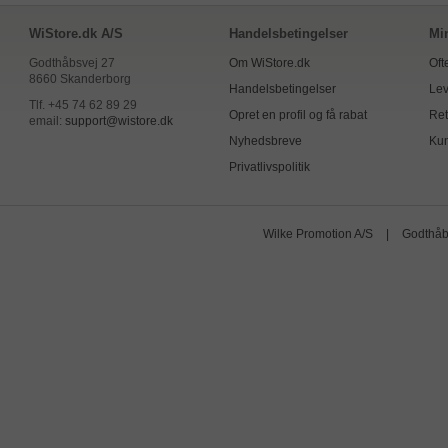
WiStore.dk A/S
Handelsbetingelser
Mi
Godthåbsvej 27
Om WiStore.dk
Oft
8660 Skanderborg
Handelsbetingelser
Lev
Tlf. +45 74 62 89 29
Opret en profil og få rabat
Ret
email:
support@wistore.dk
Nyhedsbreve
Kun
Privatlivspolitik
Wilke Promotion A/S
|
Godthåb