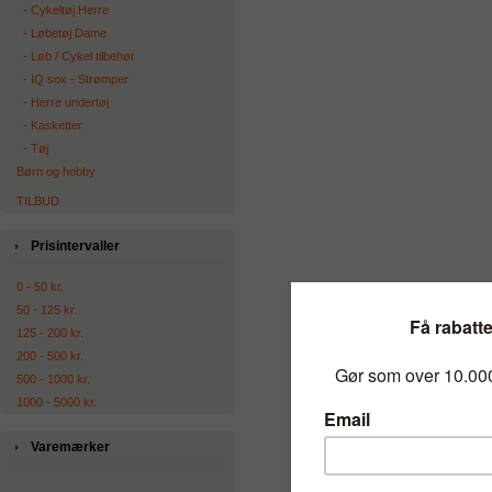
‐ Cykeltøj Herre
‐ Løbetøj Dame
‐ Løb / Cykel tilbehør
‐ IQ sox - Strømper
‐ Herre undertøj
‐ Kasketter
‐ Tøj
Børn og hobby
TILBUD
Prisintervaller
0 - 50 kr.
50 - 125 kr.
125 - 200 kr.
200 - 500 kr.
500 - 1000 kr.
1000 - 5000 kr.
Varemærker