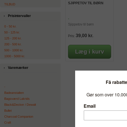
SJIPPETOV TIL BØRN
TILBUD
Prisintervaller
-
Sjippetov til børn
0 - 50 kr.
50 - 125 kr.
39,00 kr.
Pris:
125 - 200 kr.
200 - 500 kr.
500 - 1000 kr.
1000 - 5000 kr.
Varemærker
-
Badeanstalten
Bagsværd Lakrids
Black&Decker / Dewalt
Bullet
Charcoal Companion
Craft