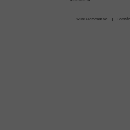
Wilke Promotion A/S
|
Godthåb