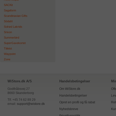
SACKit
Sagaform
Scandinavian Gifts
Södahl
Solrød Lakrids
Srixon
Summerbird
SuperGavekortet
Titleist
Waypoint
Zone
WiStore.dk A/S
Handelsbetingelser
Mi
Godthåbsvej 27
Om WiStore.dk
Oft
8660 Skanderborg
Handelsbetingelser
Lev
Tlf. +45 74 62 89 29
Opret en profil og få rabat
Ret
email:
support@wistore.dk
Nyhedsbreve
Kun
Privatlivspolitik