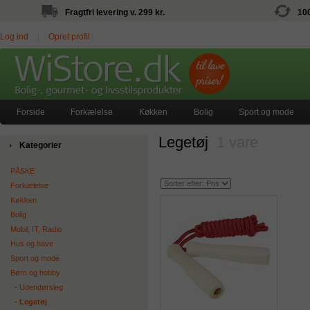
Fragtfri levering v. 299 kr.
10
Log ind
|
Opret profil
Forside
Forkælelse
Køkken
Bolig
Sport og mode
Legetøj
1 vare
Kategorier
PÅSKE
Forkælelse
Køkken
Bolig
Mobil, IT, Radio
Hus og have
Sport og mode
Børn og hobby
‐ Udendørsleg
‐ Legetøj