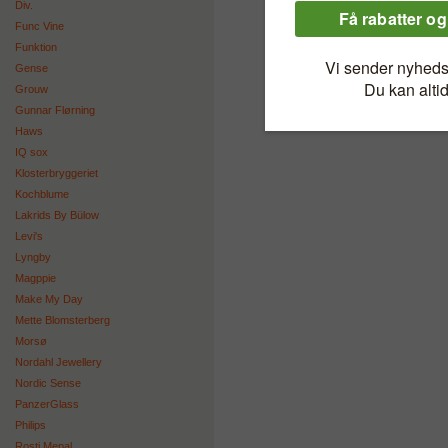
Div.
Func Vine
Funktion
Gense
Grouw
Gunnar Flørning
Haws
IQ sox
Klosterbryggeriet
Kochblume
Lakrids By Bülow
Levi's
Lyngby
Magppie
Make My Day
Mette Blomsterberg
Morsø
Nordahl Jewellery
Nordic Sense
PanzerGlass
Philips
Rosti Mepal