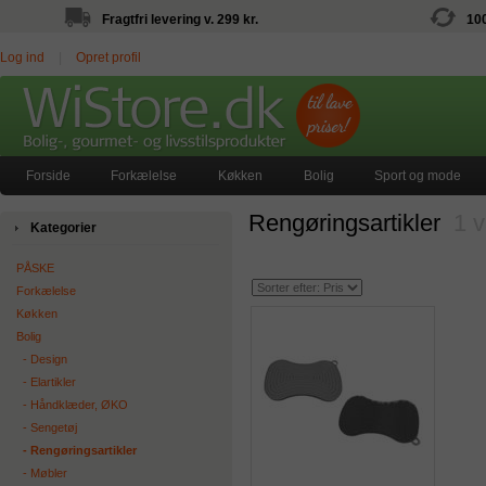
Fragtfri levering v. 299 kr.
10
Log ind
|
Opret profil
Forside
Forkælelse
Køkken
Bolig
Sport og mode
Rengøringsartikler
1 v
Kategorier
PÅSKE
Forkælelse
Køkken
Bolig
‐ Design
‐ Elartikler
‐ Håndklæder, ØKO
‐ Sengetøj
‐ Rengøringsartikler
‐ Møbler