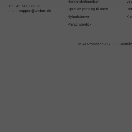
Handelsbetingelser
Lev
Tlf. +45 74 62 89 29
Opret en profil og få rabat
Ret
email:
support@wistore.dk
Nyhedsbreve
Kun
Privatlivspolitik
Wilke Promotion A/S
|
Godthåb