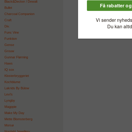
Black&Decker / Dewalt
Bullet
Charcoal Companion
Craft
Div.
Func Vine
Funktion
Gense
Grouw
Gunnar Flørning
Haws
IQ sox
Klosterbryggeriet
Kochblume
Lakrids By Bülow
Levi's
Lyngby
Magppie
Make My Day
Mette Blomsterberg
Morsø
Nordahl Jewellery