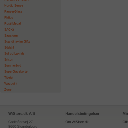
Nordic Sense
PanzerGlass
Philips
Rosti Mepal
SACKit
Sagaform
Scandinavian Gifts
Södahl
Solrød Lakrids
Srixon
Summerbird
SuperGavekortet
Titleist
Waypoint
Zone
WiStore.dk A/S
Handelsbetingelser
Mi
Godthåbsvej 27
Om WiStore.dk
Oft
8660 Skanderborg