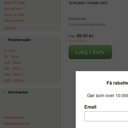
Mobil, IT, Radio
SCRUBBY SVAMP, GRÅ
Hus og have
Sport og mode
Kochblume
Børn og hobby
Smart rengøringssvamp
TILBUD
49,00 kr.
Pris:
Prisintervaller
Spar 10,00 kr.
0 - 50 kr.
50 - 125 kr.
125 - 200 kr.
200 - 500 kr.
500 - 1000 kr.
1000 - 5000 kr.
Varemærker
-
Badeanstalten
Bagsværd Lakrids