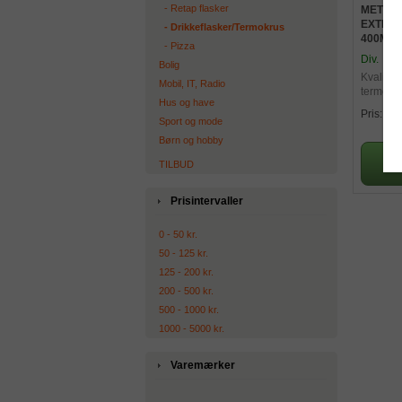
‐ Retap flasker
METMA
EXTEN
‐ Drikkeflasker/Termokrus
400ML
‐ Pizza
Div.
Bolig
Kvalitet
Mobil, IT, Radio
termokr
Hus og have
drikketu
14
Pris:
Sport og mode
Børn og hobby
TILBUD
Prisintervaller
0 - 50 kr.
50 - 125 kr.
125 - 200 kr.
200 - 500 kr.
500 - 1000 kr.
1000 - 5000 kr.
Varemærker