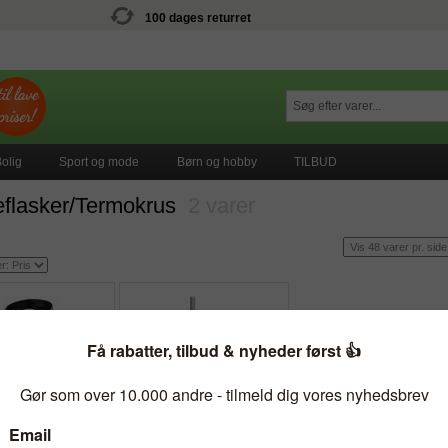
100 dages returret
olig
Sport og mode
Børn og hobby
TILBUD
eflasker/Termokrus
2 varer