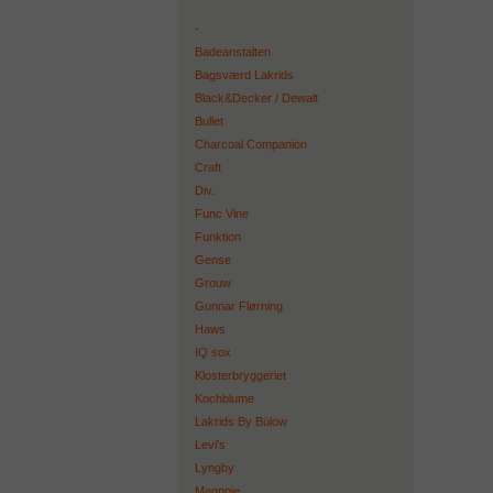
-
Badeanstalten
Bagsværd Lakrids
Black&Decker / Dewalt
Bullet
Charcoal Companion
Craft
Div.
Func Vine
Funktion
Gense
Grouw
Gunnar Flørning
Haws
IQ sox
Klosterbryggeriet
Kochblume
Lakrids By Bülow
Levi's
Lyngby
Magppie