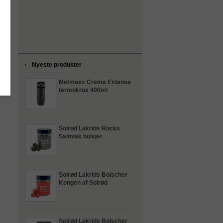
Nyeste produkter
Metmaxx Crema Extensa
termokrus 400ml
Solrød Lakrids Rocks
Salmiak bolsjer
Solrød Lakrids Bolscher
Kongen af Solrød
Solrød Lakrids Bolscher