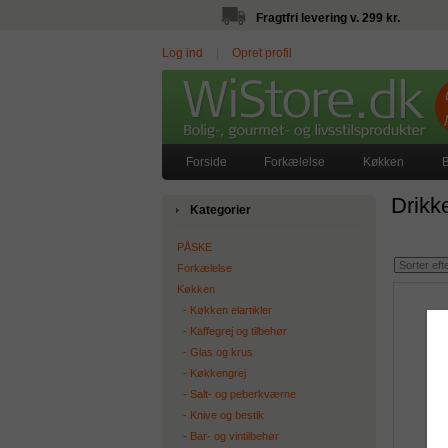
Fragtfri levering v. 299 kr.
Log ind
|
Opret profil
Forside
Forkælelse
Køkken
B
Drikk
Kategorier
PÅSKE
Forkælelse
Køkken
‐ Køkken elartikler
‐ Kaffegrej og tilbehør
‐ Glas og krus
‐ Køkkengrej
‐ Salt- og peberkværne
‐ Knive og bestik
‐ Bar- og vintilbehør