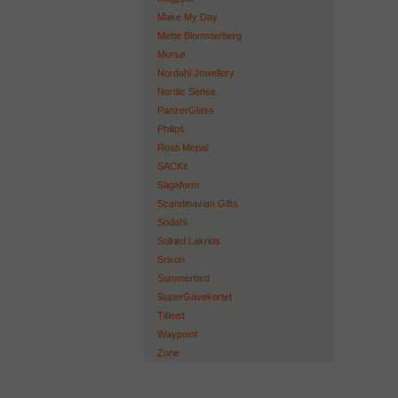
Make My Day
Mette Blomsterberg
Morsø
Nordahl Jewellery
Nordic Sense
PanzerGlass
Philips
Rosti Mepal
SACKit
Sagaform
Scandinavian Gifts
Södahl
Solrød Lakrids
Srixon
Summerbird
SuperGavekortet
Titleist
Waypoint
Zone