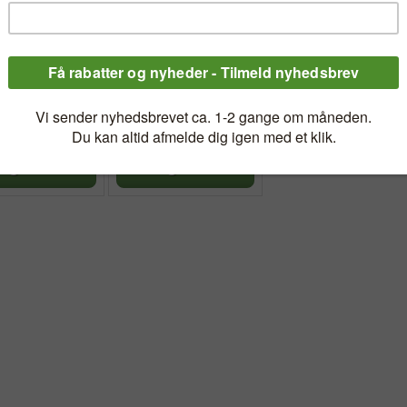
XX CREMA
STANLEY QUENCHER
SA TERMOKRUS
H2.0 TUMBLER
TERMODRIKKEDUNK
-
s, dobbeltlags
Mega mug på 1,18 L med
us med god
sugerør
d
9,00 kr.
399,00 kr.
Pris: