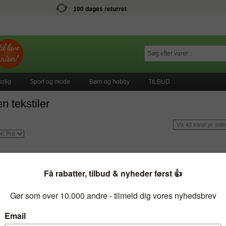
100 dages returret
olig
Sport og mode
Børn og hobby
TILBUD
n tekstiler