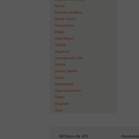
Morsø
Nordahl Jewellery
Nordic Sense
PanzerGlass
Philips
Rosti Mepal
SACKit
Sagaform
Scandinavian Gifts
Södahl
Solrød Lakrids
Srixon
Summerbird
SuperGavekortet
Titleist
Waypoint
Zone
WiStore.dk A/S
Handelsb