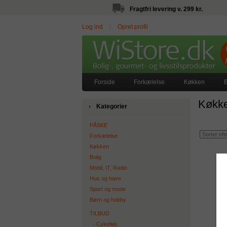
Fragtfri levering v. 299 kr.
Log ind
|
Opret profil
Forside
Forkælelse
Køkken
B
Køkke
Kategorier
PÅSKE
Forkælelse
Køkken
Bolig
Mobil, IT, Radio
Hus og have
Sport og mode
Børn og hobby
TILBUD
‐ Cykeltøj