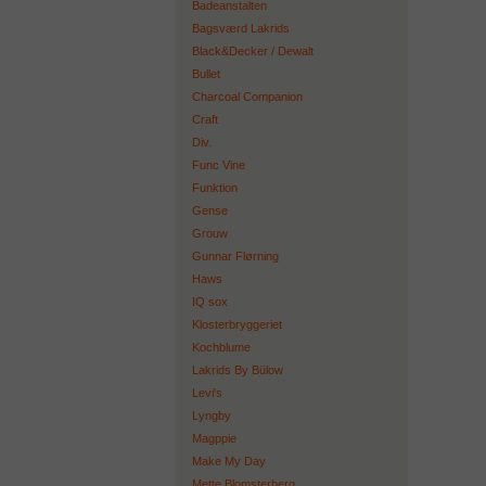
Badeanstalten
Bagsværd Lakrids
Black&Decker / Dewalt
Bullet
Charcoal Companion
Craft
Div.
Func Vine
Funktion
Gense
Grouw
Gunnar Flørning
Haws
IQ sox
Klosterbryggeriet
Kochblume
Lakrids By Bülow
Levi's
Lyngby
Magppie
Make My Day
Mette Blomsterberg