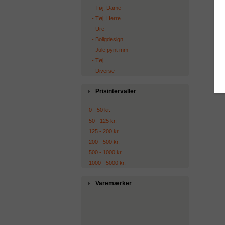
‐ Tøj, Dame
‐ Tøj, Herre
‐ Ure
‐ Boligdesign
‐ Jule pynt mm
‐ Tøj
‐ Diverse
Prisintervaller
0 - 50 kr.
50 - 125 kr.
125 - 200 kr.
200 - 500 kr.
500 - 1000 kr.
1000 - 5000 kr.
Varemærker
-