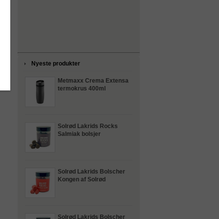
Nyeste produkter
Metmaxx Crema Extensa
termokrus 400ml
Solrød Lakrids Rocks
Salmiak bolsjer
Solrød Lakrids Bolscher
Kongen af Solrød
Solrød Lakrids Bolscher