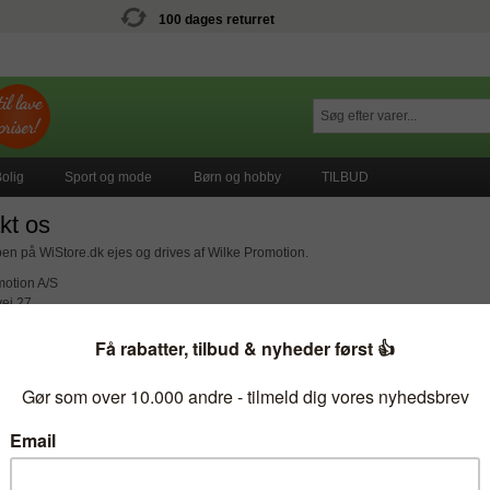
100 dages returret
olig
Sport og mode
Børn og hobby
TILBUD
kt os
n på WiStore.dk ejes og drives af Wilke Promotion.
motion A/S
ej 27
nderborg
33392435
vice
 89 29 (åbent mandag - torsdag 9-15, fredag 9-14)
pport@wistore.dk
ndelse
17 Kontonr. 0004976880