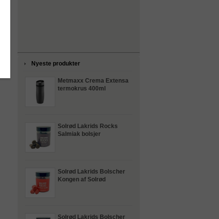
Nyeste produkter
Metmaxx Crema Extensa
termokrus 400ml
Solrød Lakrids Rocks
Salmiak bolsjer
Solrød Lakrids Bolscher
Kongen af Solrød
Solrød Lakrids Bolscher