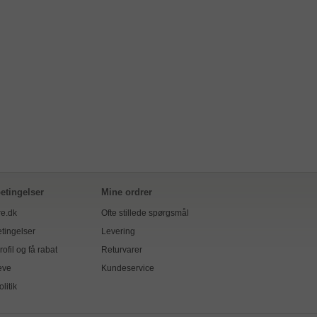
etingelser
Mine ordrer
e.dk
Ofte stillede spørgsmål
tingelser
Levering
ofil og få rabat
Returvarer
eve
Kundeservice
olitik