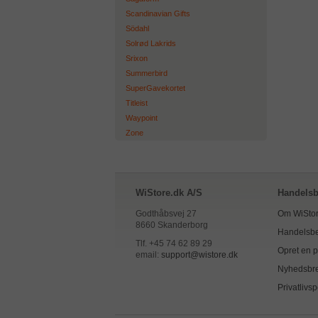
Scandinavian Gifts
Södahl
Solrød Lakrids
Srixon
Summerbird
SuperGavekortet
Titleist
Waypoint
Zone
WiStore.dk A/S
Handelsb
Godthåbsvej 27
Om WiStor
8660 Skanderborg
Handelsbe
Tlf. +45 74 62 89 29
Opret en pr
email:
support@wistore.dk
Nyhedsbr
Privatlivsp