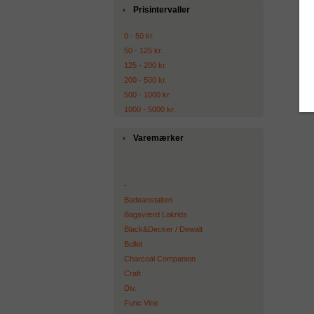
Prisintervaller
0 - 50 kr.
50 - 125 kr.
125 - 200 kr.
200 - 500 kr.
500 - 1000 kr.
1000 - 5000 kr.
Varemærker
-
Badeanstalten
Bagsværd Lakrids
Black&Decker / Dewalt
Bullet
Charcoal Companion
Craft
Div.
Func Vine