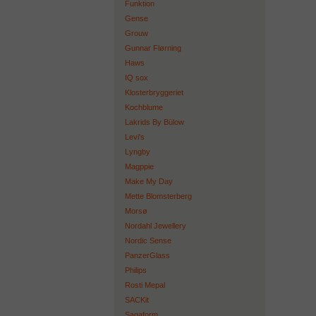
Funktion
Gense
Grouw
Gunnar Flørning
Haws
IQ sox
Klosterbryggeriet
Kochblume
Lakrids By Bülow
Levi's
Lyngby
Magppie
Make My Day
Mette Blomsterberg
Morsø
Nordahl Jewellery
Nordic Sense
PanzerGlass
Philips
Rosti Mepal
SACKit
Sagaform