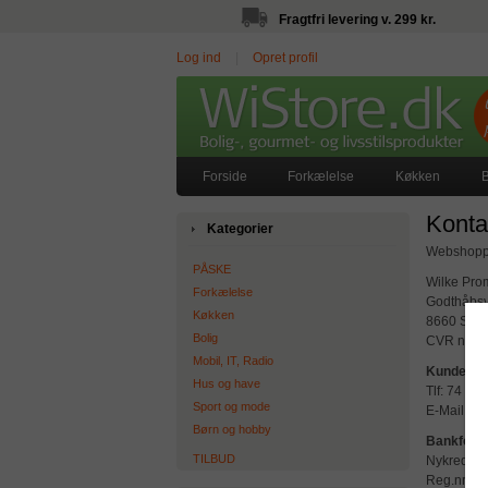
Fragtfri levering v. 299 kr.
Log ind
|
Opret profil
Forside
Forkælelse
Køkken
B
Konta
Kategorier
Webshoppe
PÅSKE
Wilke Pro
Forkælelse
Godthåbsv
Køkken
8660 Ska
Bolig
CVR nr.: 
Mobil, IT, Radio
Kundeser
Hus og have
Tlf: 74 62
Sport og mode
E-Mail:
su
Børn og hobby
Bankforbi
TILBUD
Nykredit
Reg.nr 81