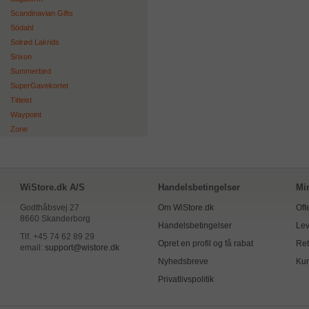
Scandinavian Gifts
Södahl
Solrød Lakrids
Srixon
Summerbird
SuperGavekortet
Titleist
Waypoint
Zone
WiStore.dk A/S
Handelsbetingelser
Mi
Godthåbsvej 27
Om WiStore.dk
Oft
8660 Skanderborg
Handelsbetingelser
Lev
Tlf. +45 74 62 89 29
Opret en profil og få rabat
Ret
email:
support@wistore.dk
Nyhedsbreve
Kun
Privatlivspolitik