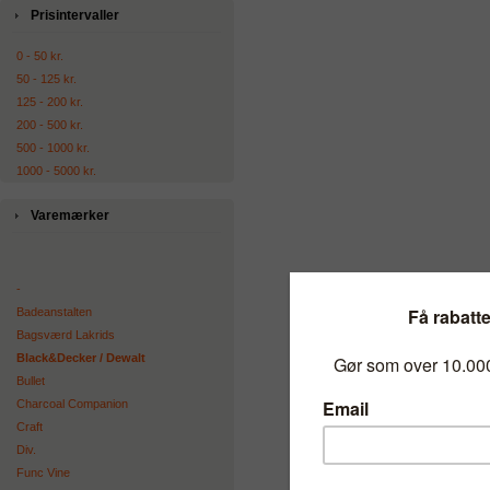
Prisintervaller
0 - 50 kr.
50 - 125 kr.
125 - 200 kr.
200 - 500 kr.
500 - 1000 kr.
1000 - 5000 kr.
Varemærker
-
Badeanstalten
Bagsværd Lakrids
Black&Decker / Dewalt
Bullet
Charcoal Companion
Craft
Div.
Func Vine