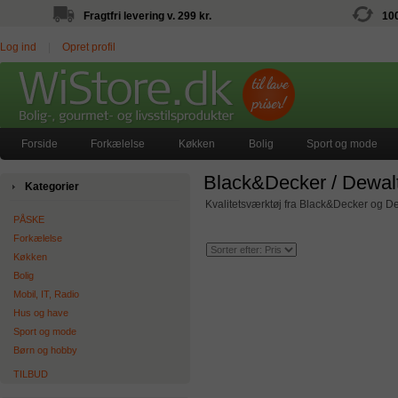
Fragtfri levering v. 299 kr.
10
Log ind
|
Opret profil
Forside
Forkælelse
Køkken
Bolig
Sport og mode
Black&Decker / Dewal
Kategorier
Kvalitetsværktøj fra Black&Decker og Dew
PÅSKE
Forkælelse
Køkken
Bolig
Mobil, IT, Radio
Hus og have
Sport og mode
Børn og hobby
TILBUD