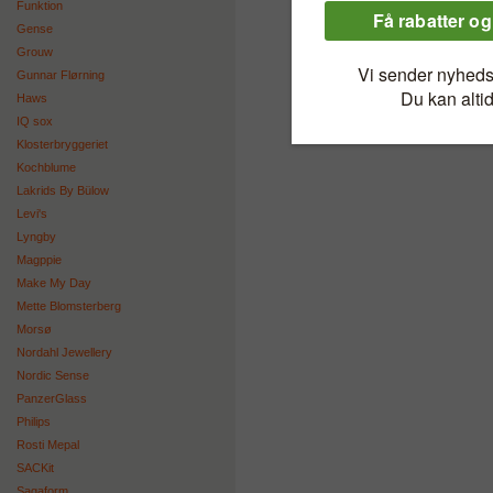
Funktion
Gense
Grouw
Gunnar Flørning
Haws
IQ sox
Klosterbryggeriet
Kochblume
Lakrids By Bülow
Levi's
Lyngby
Magppie
Make My Day
Mette Blomsterberg
Morsø
Nordahl Jewellery
Nordic Sense
PanzerGlass
Philips
Rosti Mepal
SACKit
Sagaform