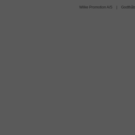
Wilke Promotion A/S
|
Godthåb