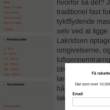
hvorfor så det? J
Bolig
Mobil, IT, Radio
traditionel fast 
Hus og have
Sport og mode
tyktflydende mass
Børn og hobby
selv ved at ligge 
TILBUD
Lakridsen optager
Prisintervaller
omgivelserne, og
0 - 50 kr.
50 - 125 kr.
luftgennemtrænge
125 - 200 kr.
200 - 500 kr.
bliver våd eller 
500 - 1000 kr.
1000 - 5000 kr.
lægge sin lakrids 
Varemærker
håndlavet og med
lakridspulver.
-
Badeanstalten