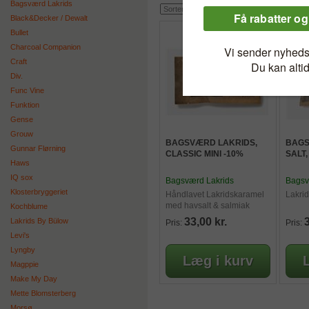
Bagsværd Lakrids
Black&Decker / Dewalt
Bullet
Charcoal Companion
Craft
Div.
Func Vine
Funktion
Gense
Grouw
BAGSVÆRD LAKRIDS,
BAGS
Gunnar Flørning
CLASSIC MINI -10%
SALT,
Haws
IQ sox
Bagsværd Lakrids
Bagsv
Klosterbryggeriet
Håndlavet Lakridskaramel
Lakrid
med havsalt & salmiak
Kochblume
33,00 kr.
3
Lakrids By Bülow
Pris:
Pris:
Levi's
Lyngby
Magppie
Make My Day
Mette Blomsterberg
Morsø