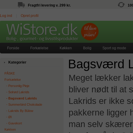
Fragtfri levering v. 299 kr.
10
Log ind
|
Opret profil
Forside
Forkælelse
Køkken
Bolig
Sport og mode
Bagsværd L
Kategorier
PÅSKE
Meget lækker la
Forkælelse
‐ Personlig Pleje
bliver nødt til 
‐ Solrød Lakrids
Lakrids er ikke s
‐ Bagsværd Lakrids
‐ Summerbird Chokolade
pakkerne ligger 
‐ Lakrids By Bülow
‐ Øl
man selv skærer
‐ Gavekort
Køkken