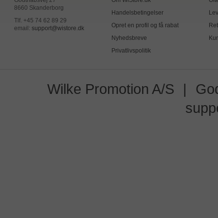
Godthåbsvej 27
Om WiStore.dk
Oft
8660 Skanderborg
Handelsbetingelser
Lev
Tlf. +45 74 62 89 29
Opret en profil og få rabat
Ret
email:
support@wistore.dk
Nyhedsbreve
Kun
Privatlivspolitik
Wilke Promotion A/S
|
God
supp