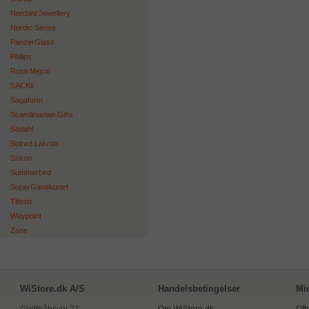
Nordahl Jewellery
Nordic Sense
PanzerGlass
Philips
Rosti Mepal
SACKit
Sagaform
Scandinavian Gifts
Södahl
Solrød Lakrids
Srixon
Summerbird
SuperGavekortet
Titleist
Waypoint
Zone
WiStore.dk A/S
Handelsbetingelser
Mi