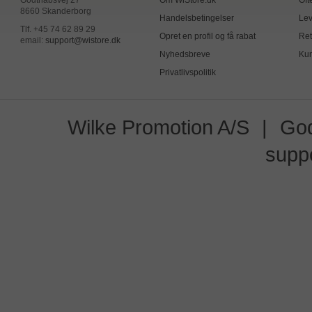
Godthåbsvej 27
Om WiStore.dk
Oft
8660 Skanderborg
Handelsbetingelser
Lev
Tlf. +45 74 62 89 29
Opret en profil og få rabat
Ret
email:
support@wistore.dk
Nyhedsbreve
Kun
Privatlivspolitik
Wilke Promotion A/S
|
God
supp