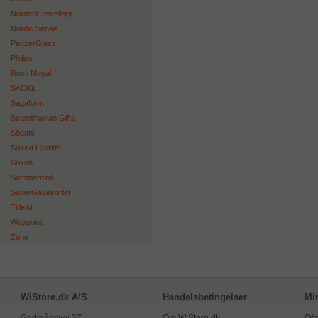
Nordahl Jewellery
Nordic Sense
PanzerGlass
Philips
Rosti Mepal
SACKit
Sagaform
Scandinavian Gifts
Södahl
Solrød Lakrids
Srixon
Summerbird
SuperGavekortet
Titleist
Waypoint
Zone
WiStore.dk A/S
Handelsbetingelser
Mi