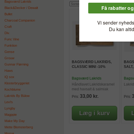
Bagsværd Lakrids
Black&Decker / Dewalt
Bullet
Charcoal Companion
Craft
Div.
Func Vine
Funktion
Gense
Grouw
BAGSVÆRD LAKRIDS,
BAGS
Gunnar Flørning
CLASSIC MINI -10%
SALT,
Haws
IQ sox
Bagsværd Lakrids
Bagsv
Klosterbryggeriet
Håndlavet Lakridskaramel
Lakrid
med havsalt & salmiak
Kochblume
33,00 kr.
3
Lakrids By Bülow
Pris:
Pris:
Levi's
Lyngby
Magppie
Make My Day
Mette Blomsterberg
Morsø