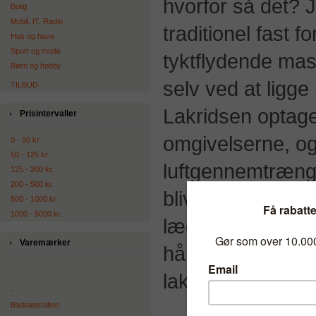
hvorfor så det? J
Bolig
Mobil, IT, Radio
traditionel fast 
Hus og have
Sport og mode
tyktflydende mass
Børn og hobby
selv ved at ligge 
TILBUD
Lakridsen optager
Prisintervaller
omgivelserne, og
0 - 50 kr.
50 - 125 kr.
luftgennemtrænge
125 - 200 kr.
200 - 500 kr.
bliver våd eller 
500 - 1000 kr.
1000 - 5000 kr.
lægge sin lakrids 
Varemærker
håndlavet og med
lakridspulver.
-
Badeanstalten