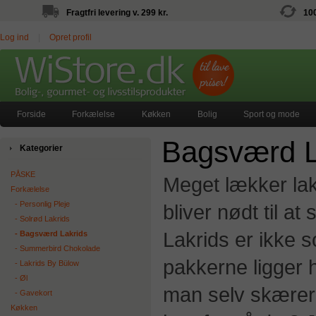
Fragtfri levering v. 299 kr.
10
Log ind
|
Opret profil
Forside
Forkælelse
Køkken
Bolig
Sport og mode
Bagsværd L
Kategorier
PÅSKE
Meget lækker la
Forkælelse
‐ Personlig Pleje
bliver nødt til 
‐ Solrød Lakrids
Lakrids er ikke s
‐ Bagsværd Lakrids
‐ Summerbird Chokolade
pakkerne ligger 
‐ Lakrids By Bülow
‐ Øl
man selv skærer
‐ Gavekort
Køkken